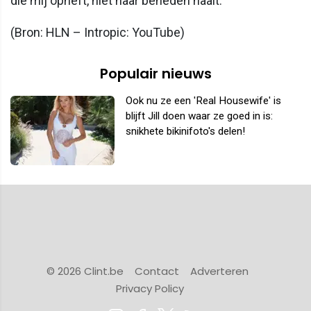
die mij opheft, niet naar beneden haalt.”
(Bron: HLN – Intropic: YouTube)
Populair nieuws
Ook nu ze een 'Real Housewife' is
blijft Jill doen waar ze goed in is:
snikhete bikinifoto's delen!
© 2026 Clint.be
Contact
Adverteren
Privacy Policy