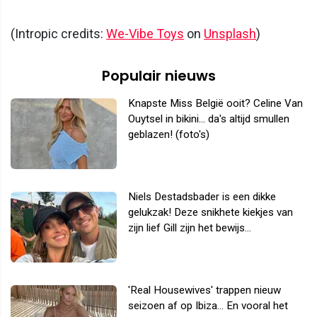
(Intropic credits:
We-Vibe Toys
on
Unsplash
)
Populair nieuws
Knapste Miss België ooit? Celine Van
Ouytsel in bikini... da's altijd smullen
geblazen! (foto's)
Niels Destadsbader is een dikke
gelukzak! Deze snikhete kiekjes van
zijn lief Gill zijn het bewijs...
'Real Housewives' trappen nieuw
seizoen af op Ibiza... En vooral het