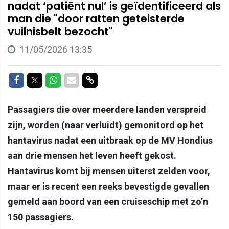
nadat ‘patiënt nul’ is geïdentificeerd als
man die "door ratten geteisterde
vuilnisbelt bezocht"
11/05/2026 13:35
Delen op Facebook
Delen op Twitter
Delen op Whatsapp
Delen via Mail
Delen via link
Passagiers die over meerdere landen verspreid
zijn, worden (naar verluidt) gemonitord op het
hantavirus nadat een uitbraak op de MV Hondius
aan drie mensen het leven heeft gekost.
Hantavirus komt bij mensen uiterst zelden voor,
maar er is recent een reeks bevestigde gevallen
gemeld aan boord van een cruiseschip met zo’n
150 passagiers.