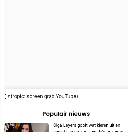
(Intropic: screen grab YouTube)
Populair nieuws
Olga Leyers gooit wat kleren uit en
geniet van de zon... En da's ook voor