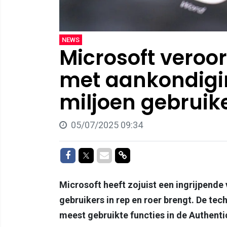
NEWS
Microsoft veroo
met aankondigi
miljoen gebruik
05/07/2025 09:34
Delen op Facebook
Delen op Twitter
Delen via Mail
Delen via link
Microsoft heeft zojuist een ingrijpend
gebruikers in rep en roer brengt. De te
meest gebruikte functies in de Authenti