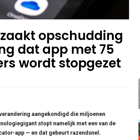
rzaakt opschudding
ng dat app met 75
ers wordt stopgezet
e verandering aangekondigd die miljoenen
chnologiegigant stopt namelijk met een van de
cator-app — en dat gebeurt razendsnel.