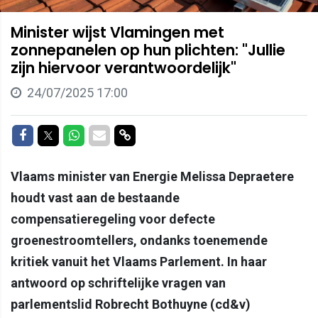
Minister wijst Vlamingen met
zonnepanelen op hun plichten: "Jullie
zijn hiervoor verantwoordelijk"
24/07/2025 17:00
Delen op Facebook
Delen op Twitter
Delen op Whatsapp
Delen via Mail
Delen via link
Vlaams minister van Energie Melissa Depraetere
houdt vast aan de bestaande
compensatieregeling voor defecte
groenestroomtellers, ondanks toenemende
kritiek vanuit het Vlaams Parlement. In haar
antwoord op schriftelijke vragen van
parlementslid Robrecht Bothuyne (cd&v)