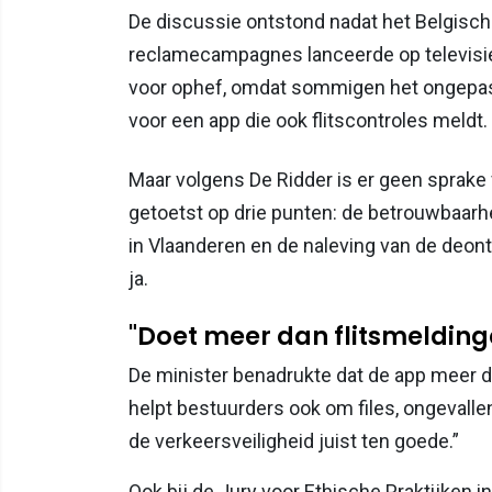
De discussie ontstond nadat het Belgische
reclamecampagnes lanceerde op televisie 
voor ophef, omdat sommigen het ongepas
voor een app die ook flitscontroles meldt.
Maar volgens De Ridder is er geen sprake 
getoetst op drie punten: de betrouwbaarhe
in Vlaanderen en de naleving van de deon
ja.
"Doet meer dan flitsmelding
De minister benadrukte dat de app meer do
helpt bestuurders ook om files, ongevalle
de verkeersveiligheid juist ten goede.”
Ook bij de Jury voor Ethische Praktijken i