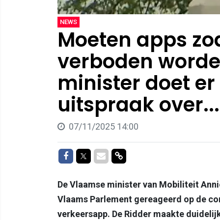
NEWS
Moeten apps zoa
verboden word
minister doet e
uitspraak over...
07/11/2025 14:00
Delen op Facebook
Delen op Twitter
Delen via Mail
Delen via link
De Vlaamse minister van Mobiliteit Ann
Vlaams Parlement gereageerd op de com
verkeersapp. De Ridder maakte duidelijk