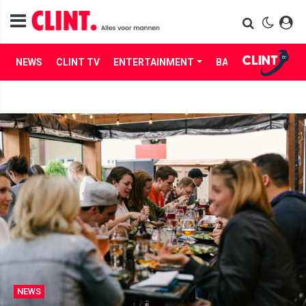
NEWS
CLINT TV
ENTERTAINMENT
BABES
LIFE
NEWS