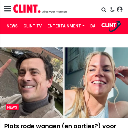
NEWS
CLINT TV
ENTERTAINMENT
BABES
LIFE
NEWS
Plots rode wangen (en oortjes?) voor