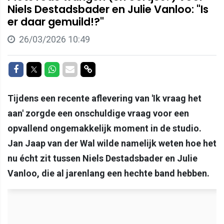
Niels Destadsbader en Julie Vanloo: "Is
er daar gemuild!?"
26/03/2026 10:49
Delen op Facebook
Delen op Twitter
Delen op Whatsapp
Delen via Mail
Delen via link
Tijdens een recente aflevering van 'Ik vraag het
aan' zorgde een onschuldige vraag voor een
opvallend ongemakkelijk moment in de studio.
Jan Jaap van der Wal wilde namelijk weten hoe het
nu écht zit tussen Niels Destadsbader en Julie
Vanloo, die al jarenlang een hechte band hebben.