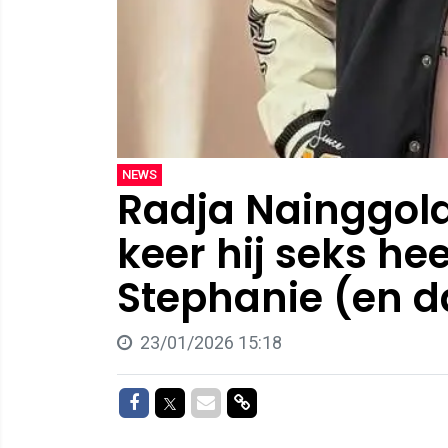
NEWS
Radja Nainggola
keer hij seks he
Stephanie (en da
23/01/2026 15:18
Delen op Facebook
Delen op Twitter
Delen via Mail
Delen via link