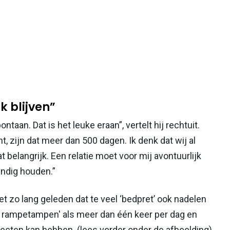
k blijven”
taan. Dat is het leuke eraan”, vertelt hij rechtuit.
nt, zijn dat meer dan 500 dagen. Ik denk dat wij al
 belangrijk. Een relatie moet voor mij avontuurlijk
vendig houden.”
 zo lang geleden dat te veel ‘bedpret’ ook nadelen
 rampetampen' als meer dan één keer per dag en
fecten kan hebben. (lees verder onder de afbeelding)