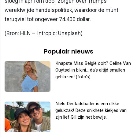
sloeg in april om door zorgen over Trumps
wereldwijde handelspolitiek, waardoor de munt
terugviel tot ongeveer 74.400 dollar.
(Bron: HLN – Intropic: Unsplash)
Populair nieuws
Knapste Miss België ooit? Celine Van
Ouytsel in bikini... da's altijd smullen
geblazen! (foto's)
Niels Destadsbader is een dikke
gelukzak! Deze snikhete kiekjes van
zijn lief Gill zijn het bewijs...