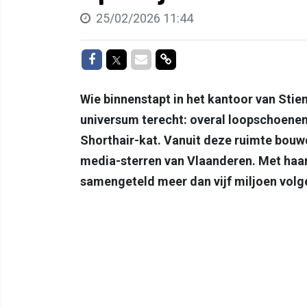
25/02/2026 11:44
Delen op Facebook
Delen op Twitter
Delen via Mail
Delen via link
Wie binnenstapt in het kantoor van Stie
universum terecht: overal loopschoenen,
Shorthair-kat. Vanuit deze ruimte bouwd
media-sterren van Vlaanderen. Met haar
samengeteld meer dan vijf miljoen volg