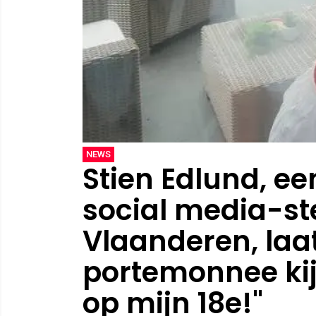
NEWS
Stien Edlund, ee
social media-st
Vlaanderen, laat
portemonnee kijk
op mijn 18e!"