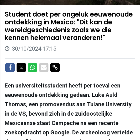
Student doet per ongeluk eeuwenoude
ontdekking in Mexico: "Dit kan de
wereldgeschiedenis zoals we die
kennen helemaal veranderen!"
30/10/2024 17:15
Delen op Facebook
Delen op Twitter
Delen op Whatsapp
Delen via Mail
Delen via link
Een universiteitsstudent heeft per toeval een
eeuwenoude ontdekking gedaan. Luke Auld-
Thomas, een promovendus aan Tulane University
in de VS, bevond zich in de zuidoostelijke
Mexicaanse staat Campeche na een recente
zoekopdracht op Google. De archeoloog vertelde