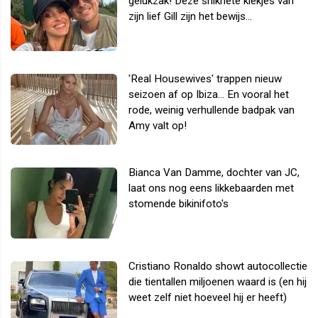
gelukzak! Deze snikhete kiekjes van
zijn lief Gill zijn het bewijs...
'Real Housewives' trappen nieuw
seizoen af op Ibiza... En vooral het
rode, weinig verhullende badpak van
Amy valt op!
Bianca Van Damme, dochter van JC,
laat ons nog eens likkebaarden met
stomende bikinifoto's
Cristiano Ronaldo showt autocollectie
die tientallen miljoenen waard is (en hij
weet zelf niet hoeveel hij er heeft)