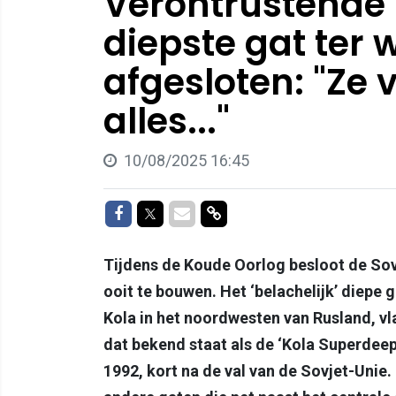
Verontrustende
diepste gat ter 
afgesloten: "Ze 
alles..."
10/08/2025 16:45
Delen op Facebook
Delen op Twitter
Delen via Mail
Delen via link
Tijdens de Koude Oorlog besloot de So
ooit te bouwen. Het ‘belachelijk’ diepe 
Kola in het noordwesten van Rusland, v
dat bekend staat als de ‘Kola Superdee
1992, kort na de val van de Sovjet-Unie. 