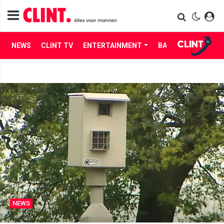
NEWS
CLINT TV
ENTERTAINMENT
BABES
LIFE
NEWS