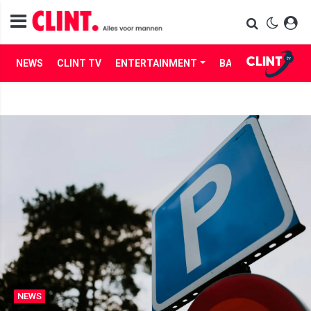
NEWS
CLINT TV
ENTERTAINMENT
BABES
LIFE
NEWS