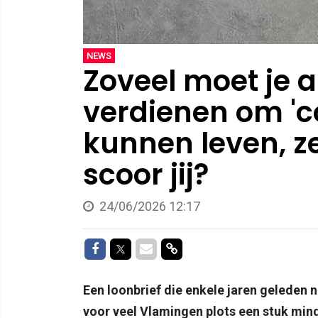
NEWS
Zoveel moet je a
verdienen om 'c
kunnen leven, z
scoor jij?
24/06/2026 12:17
Delen op Facebook
Delen op Twitter
Delen via Mail
Delen via link
Een loonbrief die enkele jaren geleden
voor veel Vlamingen plots een stuk min