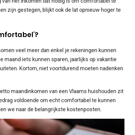
 van het inkomen dat nodig is om comfortabel te
n zijn gestegen, blijkt ook de lat opnieuw hoger te
omfortabel'?
nomen veel meer dan enkel je rekeningen kunnen
ke maand iets kunnen sparen, jaarlijks op vakantie
 uiteten. Kortom, niet voortdurend moeten nadenken
 netto maandinkomen van een Vlaams huishouden zit
 bedrag voldoende om echt comfortabel te kunnen
ken we naar de belangrijkste kostenposten.