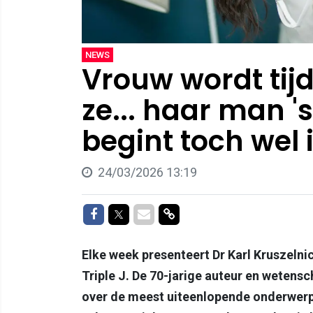
NEWS
Vrouw wordt tij
ze... haar man 's
begint toch wel i
24/03/2026 13:19
Delen op Facebook
Delen op Twitter
Delen via Mail
Delen via link
Elke week presenteert Dr Karl Kruszelni
Triple J. De 70-jarige auteur en wete
over de meest uiteenlopende onderwerp