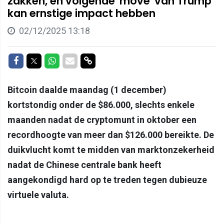
zakken, en volgende 'move' van Trump
kan ernstige impact hebben
02/12/2025 13:18
Delen op Facebook
Delen op Twitter
Delen op Whatsapp
Delen via Mail
Delen via link
Bitcoin daalde maandag (1 december)
kortstondig onder de $86.000, slechts enkele
maanden nadat de cryptomunt in oktober een
recordhoogte van meer dan $126.000 bereikte. De
duikvlucht komt te midden van marktonzekerheid
nadat de Chinese centrale bank heeft
aangekondigd hard op te treden tegen dubieuze
virtuele valuta.