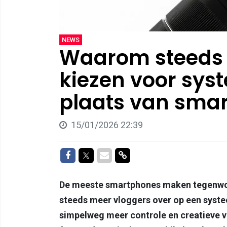
NEWS
Waarom steeds 
kiezen voor sy
plaats van sma
15/01/2026 22:39
Delen op Facebook
Delen op Twitter
Delen via Mail
Delen via link
De meeste smartphones maken tegenwo
steeds meer vloggers over op een sy
simpelweg meer controle en creatieve vr