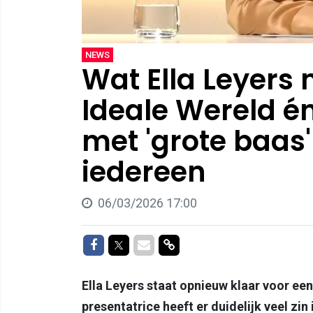
NEWS
Wat Ella Leyers 
Ideale Wereld én
met 'grote baas'
iedereen
06/03/2026 17:00
Delen op Facebook
Delen op Twitter
Delen via Mail
Delen via link
Ella Leyers staat opnieuw klaar voor ee
presentatrice heeft er duidelijk veel zin