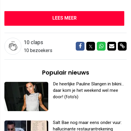
LEES MEER
10
claps
Delen op Facebook
Delen op Twitter
Delen op W
Delen v
Del
10 bezoekers
Populair nieuws
De heerlijke Pauline Slangen in bikini...
daar kom je het weekend wel mee
door! (foto's)
Salt Bae nog maar eens onder vuur:
hallucinante restaurantrekening