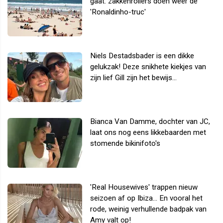
gaat: zakkenrollers doen weer de
'Ronaldinho-truc'
Niels Destadsbader is een dikke
gelukzak! Deze snikhete kiekjes van
zijn lief Gill zijn het bewijs...
Bianca Van Damme, dochter van JC,
laat ons nog eens likkebaarden met
stomende bikinifoto's
'Real Housewives' trappen nieuw
seizoen af op Ibiza... En vooral het
rode, weinig verhullende badpak van
Amy valt op!