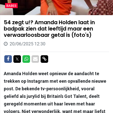
BABES
54 zegt u!? Amanda Holden laat in
badpak zien dat leeftijd maar een
verwaarloosbaar getal is (foto's)
20/06/2025 12:30
Delen op Facebook
Delen op Twitter
Delen op Whatsapp
Delen via Mail
Delen via link
Amanda Holden weet opnieuw de aandacht te
trekken op Instagram met een opvallende nieuwe
post. De bekende tv-persoonlijkheid, vooral
geliefd als jurylid bij Britain’s Got Talent, deelt
geregeld momenten uit haar leven met haar
volgers. Niet verwonderlijk, want met maar liefst