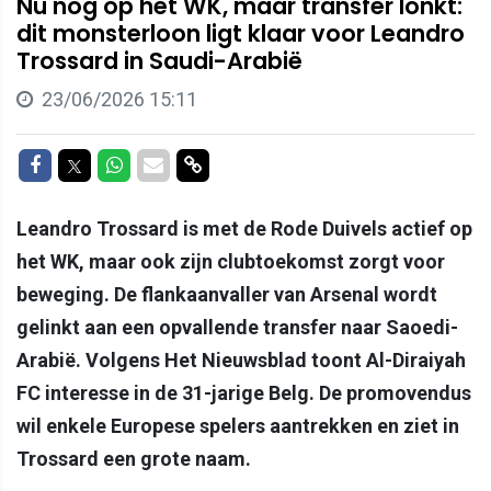
Nu nog op het WK, maar transfer lonkt:
dit monsterloon ligt klaar voor Leandro
Trossard in Saudi-Arabië
23/06/2026 15:11
Delen op Facebook
Delen op Twitter
Delen op Whatsapp
Delen via Mail
Delen via link
Leandro Trossard is met de Rode Duivels actief op
het WK, maar ook zijn clubtoekomst zorgt voor
beweging. De flankaanvaller van Arsenal wordt
gelinkt aan een opvallende transfer naar Saoedi-
Arabië. Volgens Het Nieuwsblad toont Al-Diraiyah
FC interesse in de 31-jarige Belg. De promovendus
wil enkele Europese spelers aantrekken en ziet in
Trossard een grote naam.