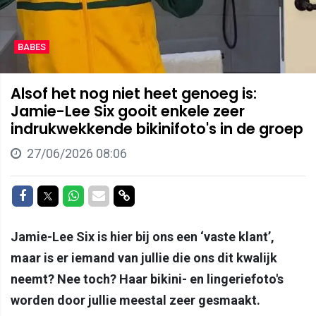
BABES
Alsof het nog niet heet genoeg is:
Jamie-Lee Six gooit enkele zeer
indrukwekkende bikinifoto's in de groep
27/06/2026 08:06
Delen op Facebook
Delen op Twitter
Delen op Whatsapp
Delen via Mail
Delen via link
Jamie-Lee Six is hier bij ons een ‘vaste klant’,
maar is er iemand van jullie die ons dit kwalijk
neemt? Nee toch? Haar bikini- en lingeriefoto's
worden door jullie meestal zeer gesmaakt.