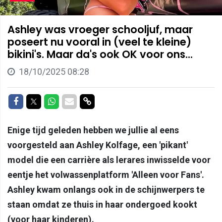
Ashley was vroeger schooljuf, maar
poseert nu vooral in (veel te kleine)
bikini's. Maar da's ook OK voor ons...
18/10/2025 08:28
Delen op Facebook
Delen op Twitter
Delen op Whatsapp
Delen via Mail
Delen via link
Enige tijd geleden hebben we jullie al eens
voorgesteld aan Ashley Kolfage, een 'pikant'
model die een carrière als lerares inwisselde voor
eentje het volwassenplatform 'Alleen voor Fans'.
Ashley kwam onlangs ook in de schijnwerpers te
staan omdat ze thuis in haar ondergoed kookt
(voor haar kinderen).