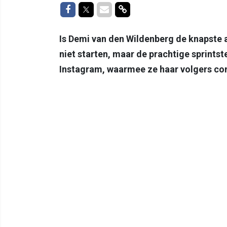
Delen op Facebook
Delen op Twitter
Delen via Mail
Delen via link
Is Demi van den Wildenberg de knapste 
niet starten, maar de prachtige sprints
Instagram, waarmee ze haar volgers co