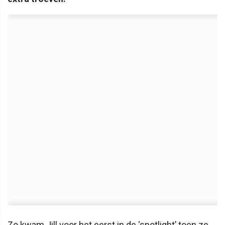
Zo kwam Jill voor het eerst in de ‘spotlight’ toen ze