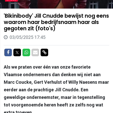
'Bikinibody' Jill Cnudde bewijst nog eens
waarom haar bedrijfsnaam haar als
gegoten zit (foto's)
03/05/2025 17:45
Delen op Facebook
Delen op Twitter
Delen op Whatsapp
Delen via Mail
Delen via link
Als we praten over één van onze favoriete
Vlaamse ondernemers dan denken wij niet aan
Marc Coucke, Gert Verhulst of Willy Naesens maar
eerder aan de prachtige Jill Cnudde. Een
geweldige onderneemster, maar in tegenstelling
tot voorgenoemde heren heeft ze zelfs nog wat
extra troeven.