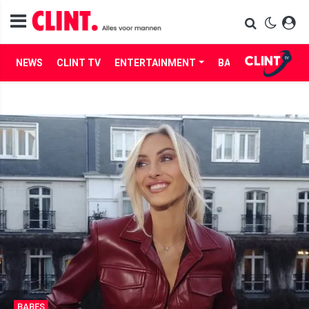
NEWS
CLINT TV
ENTERTAINMENT
BABES
LIFE
BABES