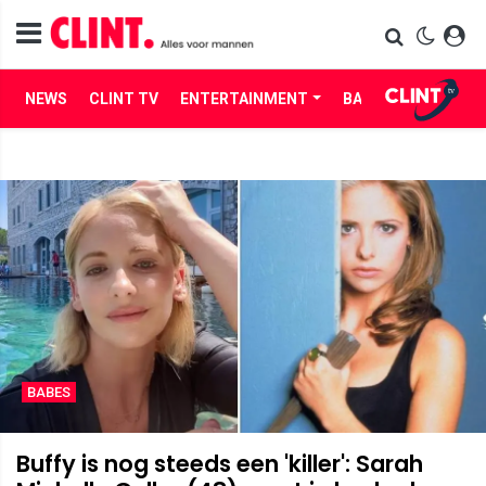
NEWS
CLINT TV
ENTERTAINMENT
BABES
LIFE
BABES
Buffy is nog steeds een 'killer': Sarah