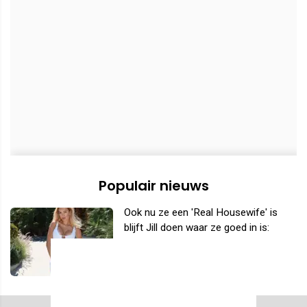
Populair nieuws
Ook nu ze een 'Real Housewife' is
blijft Jill doen waar ze goed in is:
snikhete bikinifoto's delen!