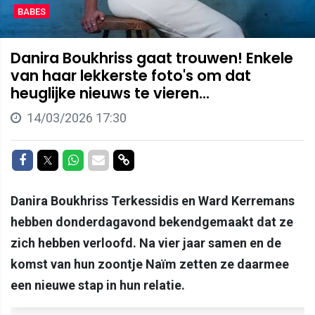
BABES
Danira Boukhriss gaat trouwen! Enkele
van haar lekkerste foto's om dat
heuglijke nieuws te vieren...
14/03/2026 17:30
Delen op Facebook
Delen op Twitter
Delen op Whatsapp
Delen via Mail
Delen via link
Danira Boukhriss Terkessidis en Ward Kerremans
hebben donderdagavond bekendgemaakt dat ze
zich hebben verloofd. Na vier jaar samen en de
komst van hun zoontje Naïm zetten ze daarmee
een nieuwe stap in hun relatie.