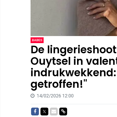
BABES
De lingerieshoo
Ouytsel in valent
indrukwekkend: 
getroffen!"
14/02/2026 12:00
Delen op Facebook
Delen op Twitter
Delen via Mail
Delen via link