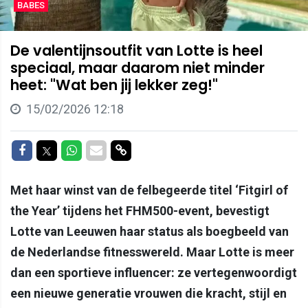
BABES
De valentijnsoutfit van Lotte is heel
speciaal, maar daarom niet minder
heet: "Wat ben jij lekker zeg!"
15/02/2026 12:18
Delen op Facebook
Delen op Twitter
Delen op Whatsapp
Delen via Mail
Delen via link
Met haar winst van de felbegeerde titel ‘Fitgirl of
the Year’ tijdens het FHM500-event, bevestigt
Lotte van Leeuwen haar status als boegbeeld van
de Nederlandse fitnesswereld. Maar Lotte is meer
dan een sportieve influencer: ze vertegenwoordigt
een nieuwe generatie vrouwen die kracht, stijl en