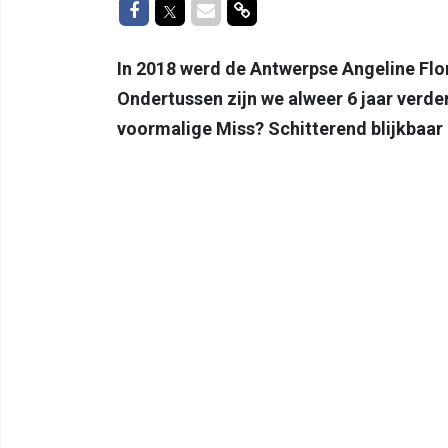
Delen op Facebook
Delen op Twitter
Delen via Mail
Delen via link
In 2018 werd de Antwerpse Angeline Flo
Ondertussen zijn we alweer 6 jaar verd
voormalige Miss? Schitterend blijkbaar