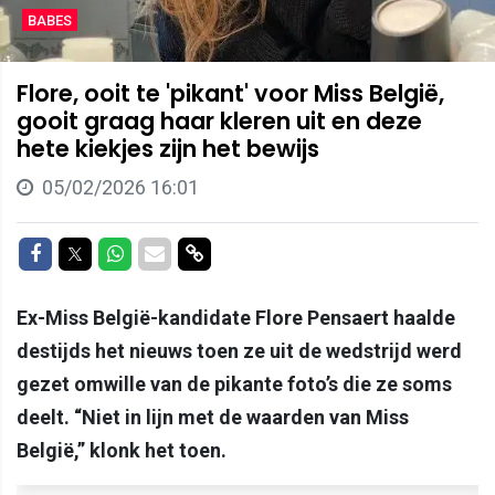
BABES
Flore, ooit te 'pikant' voor Miss België,
gooit graag haar kleren uit en deze
hete kiekjes zijn het bewijs
05/02/2026 16:01
Delen op Facebook
Delen op Twitter
Delen op Whatsapp
Delen via Mail
Delen via link
Ex-Miss België-kandidate Flore Pensaert haalde
destijds het nieuws toen ze uit de wedstrijd werd
gezet omwille van de pikante foto’s die ze soms
deelt. “Niet in lijn met de waarden van Miss
België,” klonk het toen.