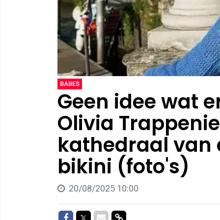
BABES
Geen idee wat er
Olivia Trappenie
kathedraal van e
bikini (foto's)
20/08/2025 10:00
Delen op Facebook
Delen op Twitter
Delen via Mail
Delen via link