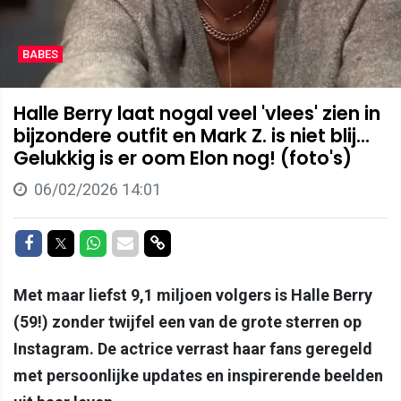
BABES
Halle Berry laat nogal veel 'vlees' zien in
bijzondere outfit en Mark Z. is niet blij...
Gelukkig is er oom Elon nog! (foto's)
06/02/2026 14:01
Delen op Facebook
Delen op Twitter
Delen op Whatsapp
Delen via Mail
Delen via link
Met maar liefst 9,1 miljoen volgers is Halle Berry
(59!) zonder twijfel een van de grote sterren op
Instagram. De actrice verrast haar fans geregeld
met persoonlijke updates en inspirerende beelden