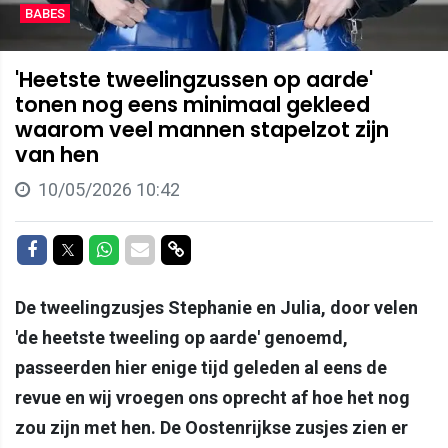
BABES
'Heetste tweelingzussen op aarde'
tonen nog eens minimaal gekleed
waarom veel mannen stapelzot zijn
van hen
10/05/2026 10:42
Delen op Facebook
Delen op Twitter
Delen op Whatsapp
Delen via Mail
Delen via link
De tweelingzusjes Stephanie en Julia, door velen
'de heetste tweeling op aarde' genoemd,
passeerden hier enige tijd geleden al eens de
revue en wij vroegen ons oprecht af hoe het nog
zou zijn met hen. De Oostenrijkse zusjes zien er