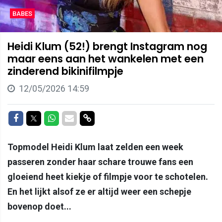
BABES
Heidi Klum (52!) brengt Instagram nog
maar eens aan het wankelen met een
zinderend bikinifilmpje
12/05/2026 14:59
Delen op Facebook
Delen op Twitter
Delen op Whatsapp
Delen via Mail
Delen via link
Topmodel Heidi Klum laat zelden een week
passeren zonder haar schare trouwe fans een
gloeiend heet kiekje of filmpje voor te schotelen.
En het lijkt alsof ze er altijd weer een schepje
bovenop doet...