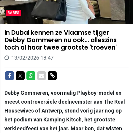
BABES
In Dubai kennen ze Vlaamse tijger
Debby Gommeren nu ook... alleszins
toch al haar twee grootste 'troeven'
13/02/2026 18:47
Delen op Facebook
Delen op Twitter
Delen op Whatsapp
Delen via Mail
Delen via link
Debby Gommeren, voormalig Playboy-model en
meest controversiële deelneemster aan The Real
Housewives of Antwerp, stond vorig jaar nog op
het podium van Kamping Kitsch, het grootste
verkleedfeest van het jaar. Maar bon, dat wisten