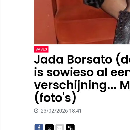
BABES
Jada Borsato (d
is sowieso al e
verschijning... 
(foto's)
23/02/2026 18:41
Delen op Facebook
Delen op Twitter
Delen via Mail
Delen via link