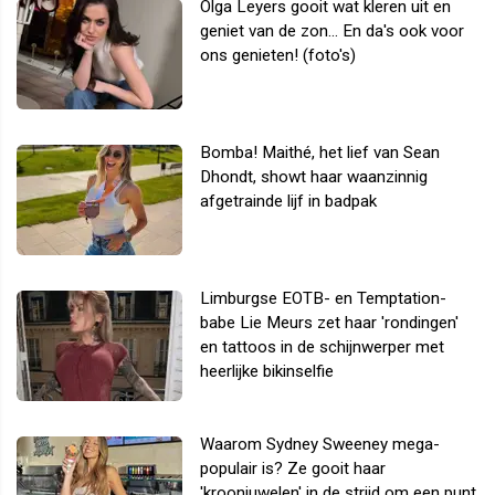
Olga Leyers gooit wat kleren uit en
geniet van de zon... En da's ook voor
ons genieten! (foto's)
Bomba! Maithé, het lief van Sean
Dhondt, showt haar waanzinnig
afgetrainde lijf in badpak
Limburgse EOTB- en Temptation-
babe Lie Meurs zet haar 'rondingen'
en tattoos in de schijnwerper met
heerlijke bikinselfie
Waarom Sydney Sweeney mega-
populair is? Ze gooit haar
'kroonjuwelen' in de strijd om een punt