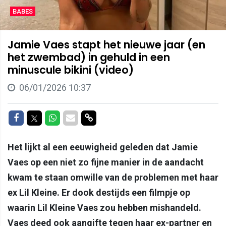
BABES
Jamie Vaes stapt het nieuwe jaar (en
het zwembad) in gehuld in een
minuscule bikini (video)
06/01/2026 10:37
Delen op Facebook
Delen op Twitter
Delen op Whatsapp
Delen via Mail
Delen via link
Het lijkt al een eeuwigheid geleden dat Jamie
Vaes op een niet zo fijne manier in de aandacht
kwam te staan omwille van de problemen met haar
ex Lil Kleine. Er dook destijds een filmpje op
waarin Lil Kleine Vaes zou hebben mishandeld.
Vaes deed ook aangifte tegen haar ex-partner en