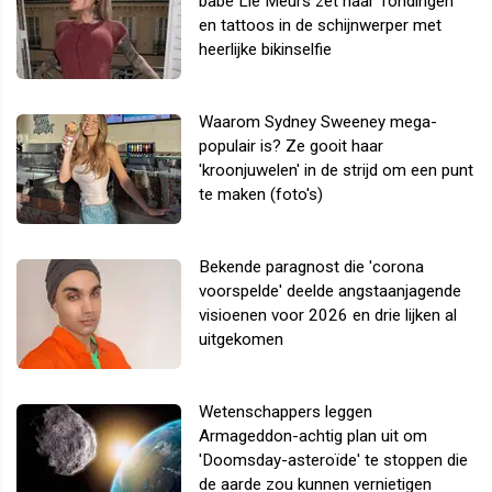
babe Lie Meurs zet haar 'rondingen'
en tattoos in de schijnwerper met
heerlijke bikinselfie
Waarom Sydney Sweeney mega-
populair is? Ze gooit haar
'kroonjuwelen' in de strijd om een punt
te maken (foto's)
Bekende paragnost die 'corona
voorspelde' deelde angstaanjagende
visioenen voor 2026 en drie lijken al
uitgekomen
Wetenschappers leggen
Armageddon-achtig plan uit om
'Doomsday-asteroïde' te stoppen die
de aarde zou kunnen vernietigen