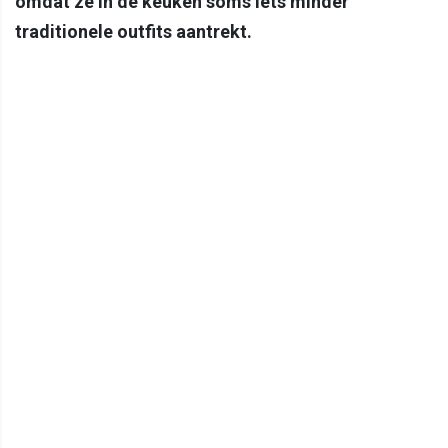
omdat ze in de keuken soms iets minder
traditionele outfits aantrekt.