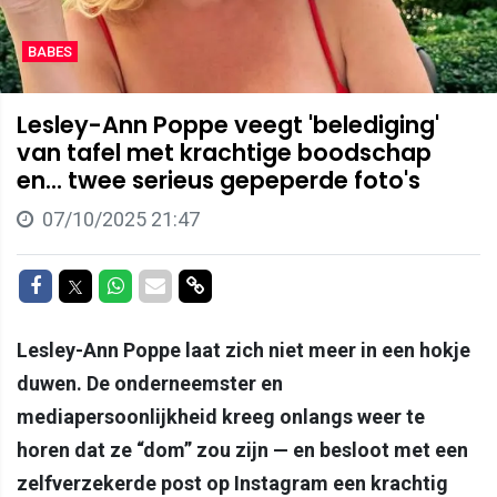
BABES
Lesley-Ann Poppe veegt 'belediging'
van tafel met krachtige boodschap
en... twee serieus gepeperde foto's
07/10/2025 21:47
Delen op Facebook
Delen op Twitter
Delen op Whatsapp
Delen via Mail
Delen via link
Lesley-Ann Poppe laat zich niet meer in een hokje
duwen. De onderneemster en
mediapersoonlijkheid kreeg onlangs weer te
horen dat ze “dom” zou zijn — en besloot met een
zelfverzekerde post op Instagram een krachtig