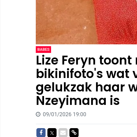
BABES
Lize Feryn toont
bikinifoto's wat
gelukzak haar w
Nzeyimana is
09/01/2026 19:00
Delen op Facebook
Delen op Twitter
Delen via Mail
Delen via link