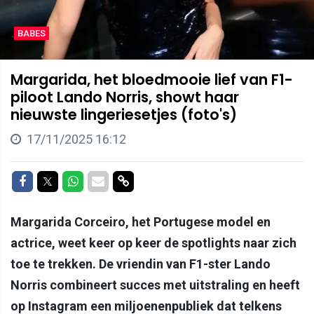
BABES
Margarida, het bloedmooie lief van F1-
piloot Lando Norris, showt haar
nieuwste lingeriesetjes (foto's)
17/11/2025 16:12
Delen op Facebook
Delen op Twitter
Delen op Whatsapp
Delen via Mail
Delen via link
Margarida Corceiro, het Portugese model en
actrice, weet keer op keer de spotlights naar zich
toe te trekken. De vriendin van F1-ster Lando
Norris combineert succes met uitstraling en heeft
op Instagram een miljoenenpubliek dat telkens