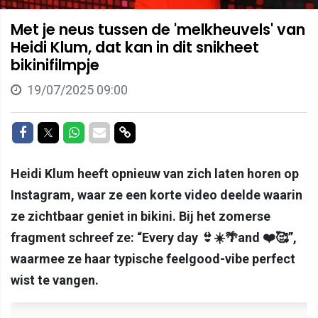
Met je neus tussen de 'melkheuvels' van
Heidi Klum, dat kan in dit snikheet
bikinifilmpje
19/07/2025 09:00
Delen op Facebook
Delen op Twitter
Delen op Whatsapp
Delen via Mail
Delen via link
Heidi Klum heeft opnieuw van zich laten horen op
Instagram, waar ze een korte video deelde waarin
ze zichtbaar geniet in bikini. Bij het zomerse
fragment schreef ze: “Every day 👙☀️🌴and ❤️🥰”,
waarmee ze haar typische feelgood-vibe perfect
wist te vangen.