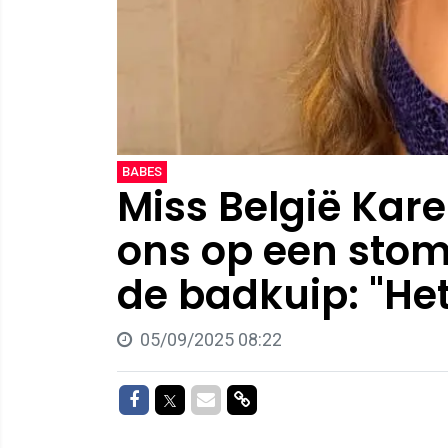
BABES
Miss België Kare
ons op een stom
de badkuip: "Het
05/09/2025 08:22
Delen op Facebook
Delen op Twitter
Delen via Mail
Delen via link