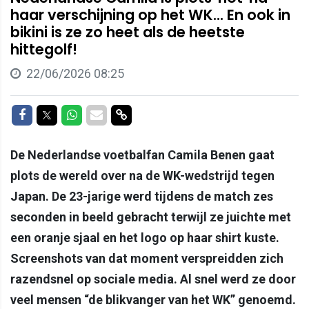
haar verschijning op het WK... En ook in
bikini is ze zo heet als de heetste
hittegolf!
22/06/2026 08:25
Delen op Facebook
Delen op Twitter
Delen op Whatsapp
Delen via Mail
Delen via link
De Nederlandse voetbalfan Camila Benen gaat
plots de wereld over na de WK-wedstrijd tegen
Japan. De 23-jarige werd tijdens de match zes
seconden in beeld gebracht terwijl ze juichte met
een oranje sjaal en het logo op haar shirt kuste.
Screenshots van dat moment verspreidden zich
razendsnel op sociale media. Al snel werd ze door
veel mensen “de blikvanger van het WK” genoemd.