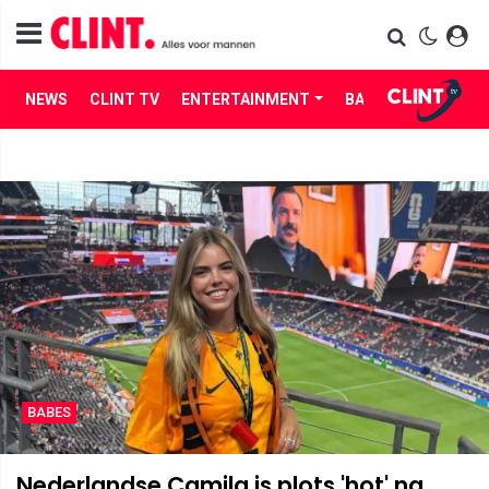
NEWS
CLINT TV
ENTERTAINMENT
BABES
LIFE
BABES
Nederlandse Camila is plots 'hot' na